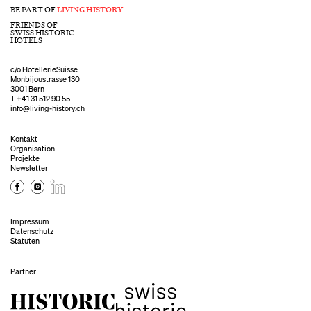
BE PART OF
LIVING HISTORY
FRIENDS OF
SWISS HISTORIC
HOTELS
c/o HotellerieSuisse
Monbijoustrasse 130
3001 Bern
T
+41 31 512 90 55
info@living-history.ch
Kontakt
Organisation
Projekte
Newsletter
Impressum
Datenschutz
Statuten
Partner