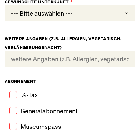
GEWÜNSCHTE UNTERKUNFT
*
--- Bitte auswählen ---
Einzelzimmer mit Bad
WEITERE ANGABEN (Z.B. ALLERGIEN, VEGETARISCH,
Doppelzimmer mit Bad
VERLÄNGERUNGSNACHT)
ABONNEMENT
½-Tax
Generalabonnement
Museumspass