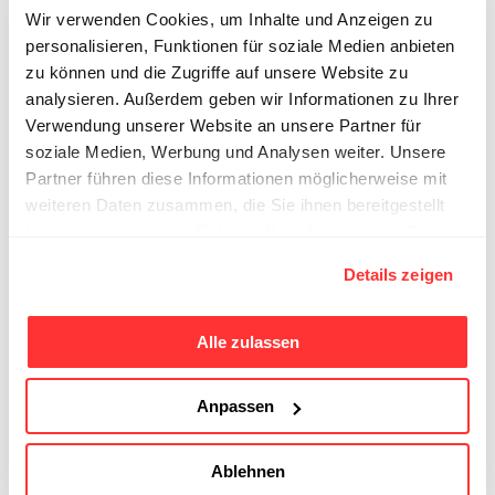
Wir verwenden Cookies, um Inhalte und Anzeigen zu
gepflegt.
Willkommen in La Cousterie!
Auf
personalisieren, Funktionen für soziale Medien anbieten
einem Rundgang durch den Garten erfahren
zu können und die Zugriffe auf unsere Website zu
wir mehr über die Geschichte und die
analysieren. Außerdem geben wir Informationen zu Ihrer
Besonderheiten dieses einzigartigen Ortes.
Verwendung unserer Website an unsere Partner für
Dabei entdecken wir auch eine äusserst
soziale Medien, Werbung und Analysen weiter. Unsere
seltene, kunstvoll gestaltete „cage à oiseaux“-
Partner führen diese Informationen möglicherweise mit
weiteren Daten zusammen, die Sie ihnen bereitgestellt
Grotte, ein Kleinod aus vergangenen Zeiten.
haben oder die sie im Rahmen Ihrer Nutzung der Dienste
gesammelt haben.
Details zeigen
Jardin de la Cousterie © René Koelliker
Alle zulassen
Grotte © René Koelliker
Anpassen
Gartencafé © Jardin de la Cousterie
Ablehnen