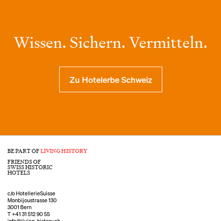
Wissen. Sichern. Vermitteln.
Zu Hotelerbe Schweiz
BE PART OF
LIVING HISTORY
FRIENDS OF
SWISS HISTORIC
HOTELS
c/o HotellerieSuisse
Monbijoustrasse 130
3001 Bern
T
+41 31 512 90 55