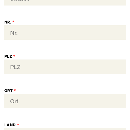
NR.
*
PLZ
*
ORT
*
LAND
*