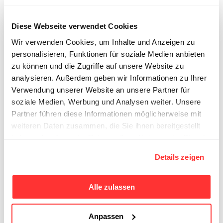
Travaux de restauration des bâtiments et du
mobilier historique
Diese Webseite verwendet Cookies
Développement continu minutieux
Wir verwenden Cookies, um Inhalte und Anzeigen zu
Investigations sur les bâtiments et
personalisieren, Funktionen für soziale Medien anbieten
fondements techniques pour les
zu können und die Zugriffe auf unsere Website zu
interventions futures
analysieren. Außerdem geben wir Informationen zu Ihrer
Préservation des connaissances et de
Verwendung unserer Website an unsere Partner für
l’histoire
soziale Medien, Werbung und Analysen weiter. Unsere
Partner führen diese Informationen möglicherweise mit
Documentation des travaux de construction
weiteren Daten zusammen, die Sie ihnen bereitgestellt
et des biens historiques
haben oder die sie im Rahmen Ihrer Nutzung der Dienste
Communication et visibilité
gesammelt haben.
Présentation des histoires à travers des
Details zeigen
photos, films et publications
Préservation et développement des
Alle zulassen
archives de l’hôtel
Sécurisation et conservation sur place des
Anpassen