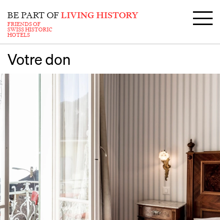
BE PART OF
LIVING HISTORY
FRIENDS OF
SWISS HISTORIC
HOTELS
Votre don