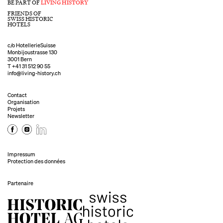
BE PART OF
LIVING HISTORY
FRIENDS OF
SWISS HISTORIC
HOTELS
c/o HotellerieSuisse
Monbijoustrasse 130
3001 Bern
T
+41 31 512 90 55
info@living-history.ch
Contact
Organisation
Projets
Newsletter
Impressum
Protection des données
Partenaire