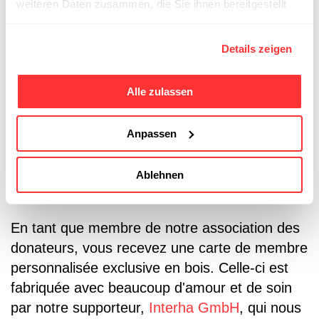
weiteren Daten zusammen, die Sie ihnen bereitgestellt
Innotour
renforce l’offre touristique par son
haben oder die sie im Rahmen Ihrer Nutzung der Dienste
soutien à l’innovation et accompagne des
gesammelt haben.
projets qui apportent de nouvelles impulsions
Details zeigen
et développent les structures existantes.
Alle zulassen
Anpassen
Nos supporters
Ablehnen
Interha GmbH
En tant que membre de notre association des
donateurs, vous recevez une carte de membre
personnalisée exclusive en bois. Celle-ci est
fabriquée avec beaucoup d'amour et de soin
par notre supporteur,
Interha GmbH
, qui nous