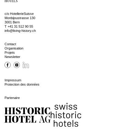
HOTELS
c/o HotellerieSuisse
Monbijoustrasse 130
3001 Bern
T
+41 31 512 90 55
info@living-history.ch
Contact
Organisation
Projets
Newsletter
Impressum
Protection des données
Partenaire