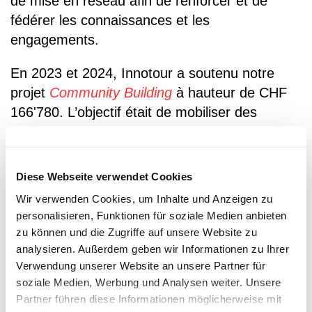
de mise en réseau afin de renforcer et de
fédérer les connaissances et les
engagements.
En 2023 et 2024, Innotour a soutenu notre
projet
Community Building
à hauteur de CHF
166'780. L’objectif était de mobiliser des
personnes qui considèrent les hôtels
historiques comme dignes de protection,
apprécient leur architecture et leur valeur
Diese Webseite verwendet Cookies
patrimoniale ou sont attachées à l’atmosphère
Wir verwenden Cookies, um Inhalte und Anzeigen zu
unique de ces établissements. Grâce aux
personalisieren, Funktionen für soziale Medien anbieten
méthodes et aux outils du Community Building,
zu können und die Zugriffe auf unsere Website zu
ces personnes ont été mises en réseau et
analysieren. Außerdem geben wir Informationen zu Ihrer
Verwendung unserer Website an unsere Partner für
activées. Le projet a été mené à bien avec
soziale Medien, Werbung und Analysen weiter. Unsere
succès.
Partner führen diese Informationen möglicherweise mit