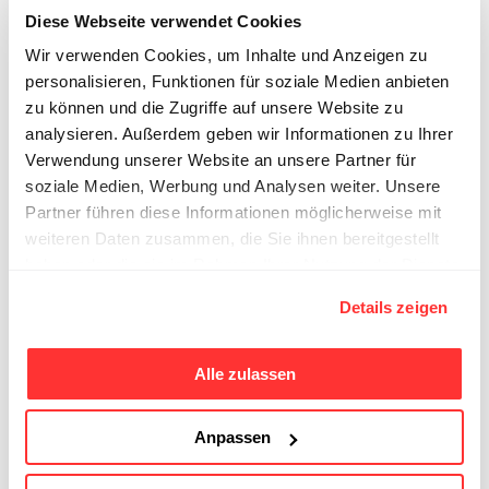
FUNKTION
*
Diese Webseite verwendet Cookies
Wir verwenden Cookies, um Inhalte und Anzeigen zu
personalisieren, Funktionen für soziale Medien anbieten
zu können und die Zugriffe auf unsere Website zu
analysieren. Außerdem geben wir Informationen zu Ihrer
TELEFON
*
Verwendung unserer Website an unsere Partner für
soziale Medien, Werbung und Analysen weiter. Unsere
Partner führen diese Informationen möglicherweise mit
weiteren Daten zusammen, die Sie ihnen bereitgestellt
haben oder die sie im Rahmen Ihrer Nutzung der Dienste
E-MAIL
*
gesammelt haben.
Details zeigen
Alle zulassen
Die abgesendeten Daten werden zum Zweck der Bearbeitung Ihres Anliegens
verarbeitet. Weitere Informationen zur Datennutzung finden Sie in der
Datenschutzerklärung
.
Anpassen
Senden