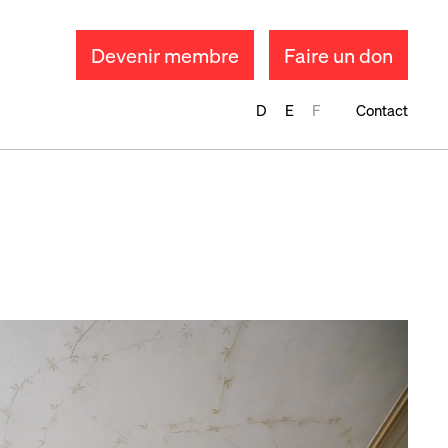
Devenir membre
Faire un don
D
E
F
Contact