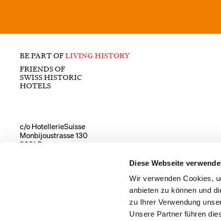
BE PART OF
LIVING HISTORY
FRIENDS OF
SWISS HISTORIC
HOTELS
c/o HotellerieSuisse
Monbijoustrasse 130
3001 Bern
T
+41 31 512 90 55
info@living-history.ch
Diese Webseite verwende
Wir verwenden Cookies, um
anbieten zu können und di
zu Ihrer Verwendung unser
Unsere Partner führen die