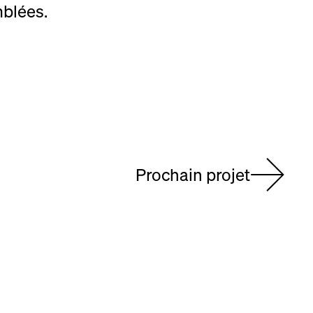
mblées.
Prochain projet