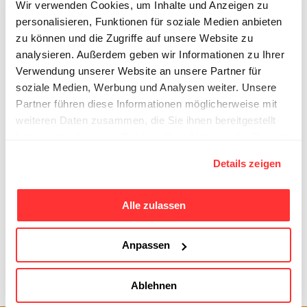
Wir verwenden Cookies, um Inhalte und Anzeigen zu
pour examiner, classer, répertorier et, en
personalisieren, Funktionen für soziale Medien anbieten
partie, numériser ce fonds d’archives
zu können und die Zugriffe auf unsere Website zu
exceptionnel, qui remonte aux années 1860.
analysieren. Außerdem geben wir Informationen zu Ihrer
La Fondation Patrimoine hôtelier suisse
Verwendung unserer Website an unsere Partner für
poursuit aujourd’hui cet engagement en faveur
soziale Medien, Werbung und Analysen weiter. Unsere
de la préservation et de la diffusion des
Partner führen diese Informationen möglicherweise mit
weiteren Daten zusammen, die Sie ihnen bereitgestellt
archives hôtelières historiques.
haben oder die sie im Rahmen Ihrer Nutzung der Dienste
gesammelt haben.
Details zeigen
Alle zulassen
Retour
Prochain projet
Anpassen
Ablehnen