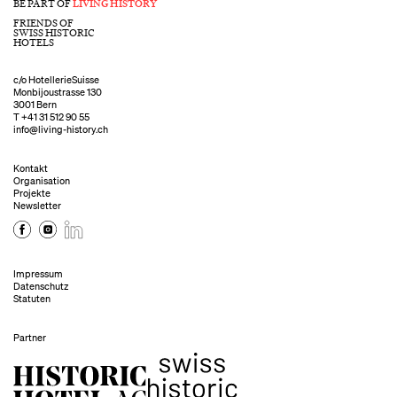
BE PART OF
LIVING HISTORY
FRIENDS OF
SWISS HISTORIC
HOTELS
c/o HotellerieSuisse
Monbijoustrasse 130
3001 Bern
T
+41 31 512 90 55
info@living-history.ch
Kontakt
Organisation
Projekte
Newsletter
Impressum
Datenschutz
Statuten
Partner